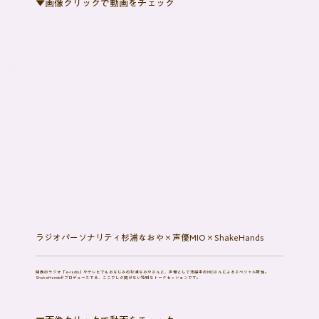
​▼画像クリックで動画をチェック
ラジオパーソナリティ杉浦なおや×声優MIO×ShakeHands
関西のラジオ「e-radio」やテレビでもおなじみの杉浦なおやさんと、声優として活躍中のMIOさんによるスペシャル対談。
ShakeHandsがプロデュースする、ここでしか聞けない特別なトークセッションです。