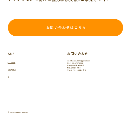
お問い合わせはこちら
SNS
お問い合わせ
coral.fukurou2014@gmail.com
Facebook
TEL： 06-6707-2022
大阪府大阪市東住吉区
照ヶ丘矢田1-11-3
Instagram
ヴェルドミール照ヶ丘1F
X
© 2026 ShakeHands.s.c.m