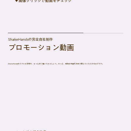
​▼画像クリックで動画をチェック
​ShakeHandsの完全自社制作
プロモーション動画
ShakeHandsのリアルな日常を、もっと深く覗いてみましょう。きっと、現場の雰囲気を肌で感じていただけるはずです。