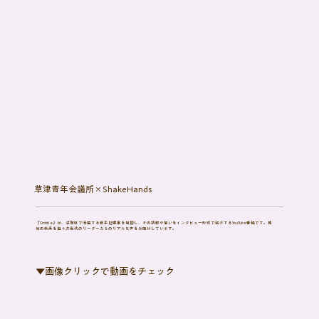
草津青年会議所×ShakeHands
『Ontitle』は、滋賀県で活躍する若手起業家を発掘し、その挑戦や想いをインタビュー形式で紹介するYouTube番組です。地
域の未来を担う次世代のリーダーたちのリアルな声をお届けしています。
​▼画像クリックで動画をチェック