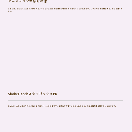
​アニメスタジオ紹介映像
こちらは、ShakeHandsが手がけるアニメーション＆CG制作の現場に密着したプロモーション映像です。リアルな制作の舞台裏を、ぜひご覧くだ
さい。
ShakeHandsスタイリッシュPR
ShakeHandsの仕事のリアルが伝わるプロモーション映像です。出張先での様子も収められており、現場の臨場感を感じていただけます。