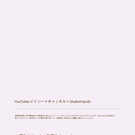
YouTuberメインハイチャンネル×ShakeHands
最高再生数180万回を超える話題のYouTuber「メインハイチャンネル」のコウキさんとアラシさんが、ShakeHandsに遊びに
来てくれました。漫才のような軽快な掛け合いで、終始笑いの絶えない動画に仕上がっています。