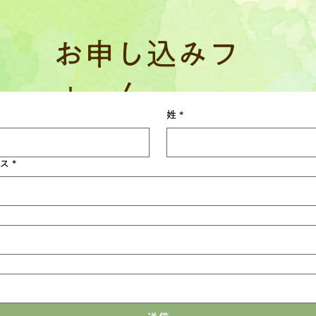
​お申し込みフ
ォーム
姓
*
ス
*