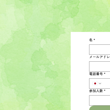
名
*
メールアドレ
電話番号
*
参加人数
*